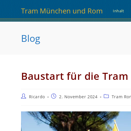
Zum
Tram München und Rom
Inhalt
Inhalt
springen
Blog
Baustart für die Tram 
Beitrags-
Beitrag
Beitrags-
Ricardo
2. November 2024
Tram Ro
Autor:
veröffentlicht:
Kategorie: