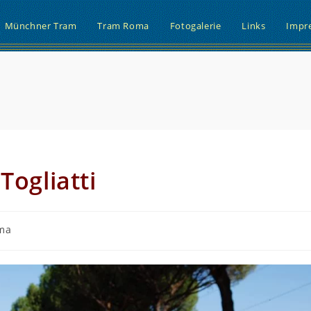
Münchner Tram
Tram Roma
Fotogalerie
Links
Impr
Togliatti
ma