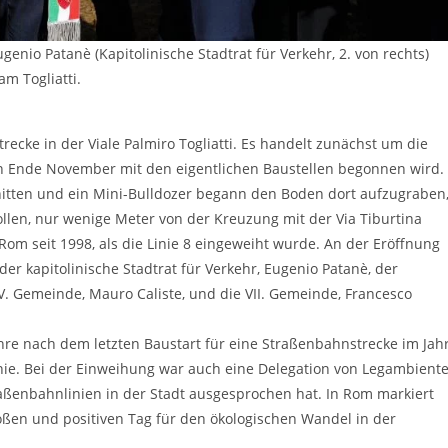
enio Patanè (Kapitolinische Stadtrat für Verkehr, 2. von rechts)
m Togliatti.
ecke in der Viale Palmiro Togliatti. Es handelt zunächst um die
 Ende November mit den eigentlichen Baustellen begonnen wird.
tten und ein Mini-Bulldozer begann den Boden dort aufzugraben
llen, nur wenige Meter von der Kreuzung mit der Via Tiburtina
 Rom seit 1998, als die Linie 8 eingeweiht wurde. An der Eröffnung
er kapitolinische Stadtrat für Verkehr, Eugenio Patanè, der
V. Gemeinde, Mauro Caliste, und die VII. Gemeinde, Francesco
Jahre nach dem letzten Baustart für eine Straßenbahnstrecke im Jah
inie. Bei der Einweihung war auch eine Delegation von Legambient
aßenbahnlinien in der Stadt ausgesprochen hat. In Rom markiert
roßen und positiven Tag für den ökologischen Wandel in der