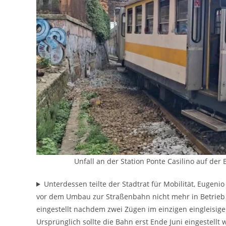
Unfall an der Station Ponte Casilino auf der
Unterdessen teilte der Stadtrat für Mobilität, Eugenio
vor dem Umbau zur Straßenbahn nicht mehr in Betrieb g
eingestellt nachdem zwei Zügen im einzigen eingleisigen 
Ursprünglich sollte die Bahn erst Ende Juni eingestell