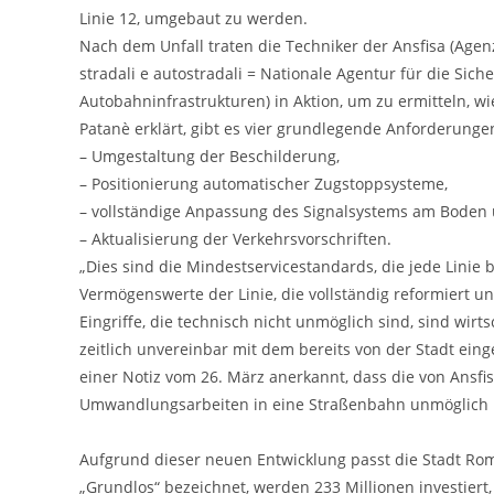
Linie 12, umgebaut zu werden.
Nach dem Unfall traten die Techniker der Ansfisa (Agenzi
stradali e autostradali = Nationale Agentur für die Si
Autobahninfrastrukturen) in Aktion, um zu ermitteln, 
Patanè erklärt, gibt es vier grundlegende Anforderung
– Umgestaltung der Beschilderung,
– Positionierung automatischer Zugstoppsysteme,
– vollständige Anpassung des Signalsystems am Boden
– Aktualisierung der Verkehrsvorschriften.
„Dies sind die Mindestservicestandards, die jede Linie b
Vermögenswerte der Linie, die vollständig reformiert u
Eingriffe, die technisch nicht unmöglich sind, sind wi
zeitlich unvereinbar mit dem bereits von der Stadt ein
einer Notiz vom 26. März anerkannt, dass die von Ansf
Umwandlungsarbeiten in eine Straßenbahn unmöglich 
Aufgrund dieser neuen Entwicklung passt die Stadt Rom d
„Grundlos“ bezeichnet, werden 233 Millionen investiert