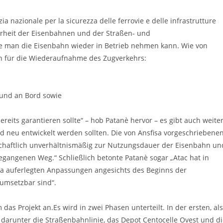
a nazionale per la sicurezza delle ferrovie e delle infrastrutture
cherheit der Eisenbahnen und der Straßen- und
wie man die Eisenbahn wieder in Betrieb nehmen kann. Wie von
en für die Wiederaufnahme des Zugverkehrs:
 und an Bord sowie
ereits garantieren sollte“ – hob Patanè hervor – es gibt auch weite
nd neu entwickelt werden sollten. Die von Ansfisa vorgeschriebene
rtschaftlich unverhältnismäßig zur Nutzungsdauer der Eisenbahn un
gegangenen Weg.“ Schließlich betonte Patanè sogar „Atac hat in
isa auferlegten Anpassungen angesichts des Beginns der
umsetzbar sind“.
as Projekt an.Es wird in zwei Phasen unterteilt. In der ersten, als
, darunter die Straßenbahnlinie, das Depot Centocelle Ovest und d