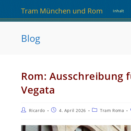
Zum
Tram München und Rom
Inhalt
Inhalt
springen
Blog
Rom: Ausschreibung fü
Vegata
Beitrags-
Beitrag
Beitrags-
Ricardo
4. April 2026
Tram Roma
Autor:
veröffentlicht:
Kategorie: