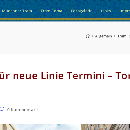
Münchner Tram
Tram Roma
Fotogalerie
Links
Impr
>
Allgemein
>
Tram 
r neue Linie Termini – To
Beitrags-
0 Kommentare
Kommentare: