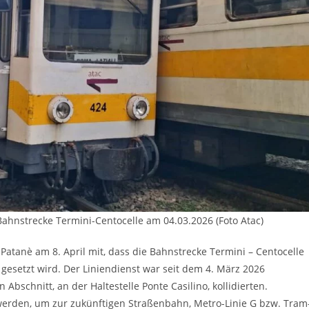
 Bahnstrecke Termini-Centocelle am 04.03.2026 (Foto Atac)
 Patanè am 8. April mit, dass die Bahnstrecke Termini – Centocelle
esetzt wird. Der Liniendienst war seit dem 4. März 2026
Abschnitt, an der Haltestelle Ponte Casilino, kollidierten.
t werden, um zur zukünftigen Straßenbahn, Metro-Linie G bzw. Tram