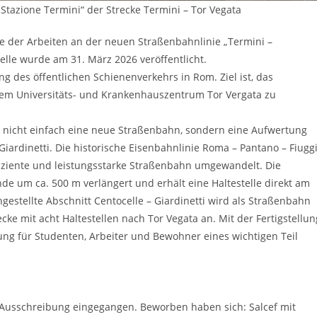
Stazione Termini“ der Strecke Termini – Tor Vegata
e der Arbeiten an der neuen Straßenbahnlinie „Termini –
elle wurde am 31. März 2026 veröffentlicht.
g des öffentlichen Schienenverkehrs in Rom. Ziel ist, das
dem Universitäts- und Krankenhauszentrum Tor Vergata zu
ist nicht einfach eine neue Straßenbahn, sondern eine Aufwertung
rdinetti. Die historische Eisenbahnlinie Roma – Pantano – Fiugg
iziente und leistungsstarke Straßenbahn umgewandelt. Die
Ende um ca. 500 m verlängert und erhält eine Haltestelle direkt am
gestellte Abschnitt Centocelle – Giardinetti wird als Straßenbahn
cke mit acht Haltestellen nach Tor Vegata an. Mit der Fertigstellun
ung für Studenten, Arbeiter und Bewohner eines wichtigen Teil
 Ausschreibung eingegangen. Beworben haben sich: Salcef mit