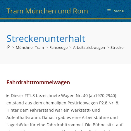
Zum
Tram München und Rom
Inhalt
Menü
springen
Streckenunterhalt
>
Münchner Tram
>
Fahrzeuge
>
Arbeitstriebwagen
>
Streckenun
Fahrdrahttrommelwagen
Dieser FT1.8 bezeichnete Wagen Nr. 40 (ab1970 2940)
entstand aus dem ehemaligen Posttriebwagen
P2.8
Nr. 8.
Hinter dem Fahrerstand war ein Werkstatt- und
Aufenthaltsraum. Danach gab es eine Arbeitsbühne und
Lagerböcke für eine Fahrdrahttrommel. Die Bühne sitzt auf