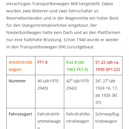
vierachsigen Transportbeiwagen 868 hergestellt. Dabei
wurden zwei Motoren und zwei Fahrschalter us
Reservebeständen und in der Wagenmitte ein hoher Bock
für den Stangentromabnehmer eingebaut. Der
Niederbordwagen hatte kein Dach und an den Plattformen
nur eine halbhohe Brüstung. Schon 1940 wurde er wieder
in den Transportbeiwagen 890 zurückgebaut.
Arbeitstrieb
FT1.8
Ka2.8 (ab
S1.22 (ab ca.
wagen
1963 FK1.8)
1930 SP1.22)
II
I
I
Nummer
40 (ab1970
42
(ab1970
26
, 27
(ab
2940)
2942)
1924 16, 17,
I
ab 1926 36
,
37)
Fahrzeugart
Fahrdrahttr
Fahrdrahtko
Schneepflug
ommelwage
ntrollwagen
triebwagen
n