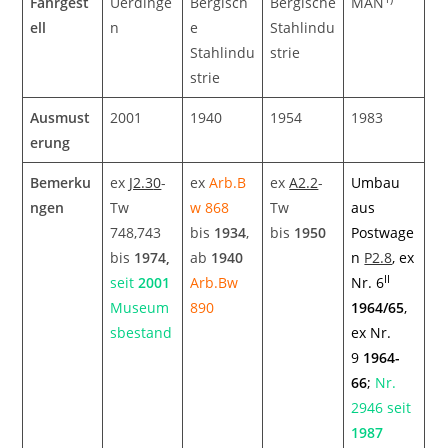
Fahrgest
Uerdinge
Bergisch
Bergische
MAN
ell
n
e
Stahlindu
Stahlindu
strie
strie
Ausmust
2001
1940
1954
1983
erung
Bemerku
ex
J2.3
0
-
ex
Arb.B
ex
A2.2
-
Umbau
ngen
Tw
w 868
Tw
aus
748,743
bis
1934
,
bis
1950
Postwage
bis
1974,
ab
1940
n
P2.8
, ex
II
seit
2001
Arb.Bw
Nr. 6
Museum
890
1964/65
,
sbestand
ex Nr.
9
1964-
66
;
Nr.
2946 seit
1987