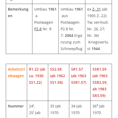
Bemerkung
Umbau
1961
Umbau
1961
ex
Z-.31
(ab
en
a.
aus
1905 Z-.22)
Postwagen
Postwagen
Tw, vermutl.
P2.8
Nr. 8
P2.8 Nr.
Nr. 26, 27;
7;
2004
Ergä
Nr. 36I
nzung zum
Kriegsverlu
Schneepflug
st
1944
Arbeitstri
R1.22 (ab
SS2.58
SR1.57
SSR1.59
ebwagen
ca. 1930
(ab 1962
(ab 1963
(ab 1963
SS1.22)
SS1.58)
SSR1.57)
SSR2.59,
ab 1983
SR3.59)
I
II
Nummer
24
,
35 (ab
34 (ab
36
(ab
I
25
(ab
1970
1970
1970