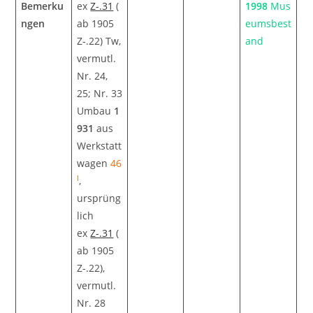
Bemerku
ex
Z-.31
(
1998
Mus
ngen
ab 1905
eumsbest
Z-.22) Tw,
and
vermutl.
Nr. 24,
25; Nr. 33
Umbau
1
931
aus
Werkstatt
wagen
46
I
,
ursprüng
lich
ex
Z-.31
(
ab 1905
Z-.22),
vermutl.
Nr. 28