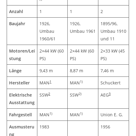
Anzahl
1
1
2
Baujahr
1926,
1926,
1895/96,
Umbau
Umbau 1961
Umbau 1910
1960/61
und 11
Motoren/Lei
2×44 kW (60
2×44 kW (60
2×33 kW (45
stung
PS)
PS)
PS)
Länge
9,43 m
8,87 m
7,46 m
1
1)
Hersteller
MAN
MAN
Schuckert
2
2)
3
Elektrische
SSW
SSW
AEG
Ausstattung
1)
1)
Fahrgestell
MAN
MAN
Union E. G.
Ausmusteru
1983
1956
ng