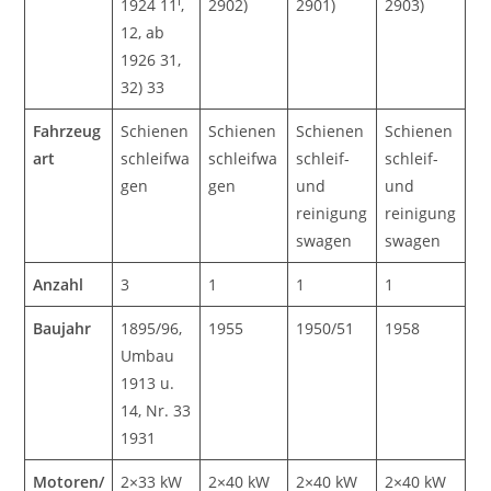
I
1924 11
,
2902)
2901)
2903)
12, ab
1926 31,
32) 33
Fahrzeug
Schienen
Schienen
Schienen
Schienen
art
schleifwa
schleifwa
schleif-
schleif-
gen
gen
und
und
reinigung
reinigung
swagen
swagen
Anzahl
3
1
1
1
Baujahr
1895/96,
1955
1950/51
1958
Umbau
1913 u.
14, Nr. 33
1931
Motoren/
2×33 kW
2×40 kW
2×40 kW
2×40 kW