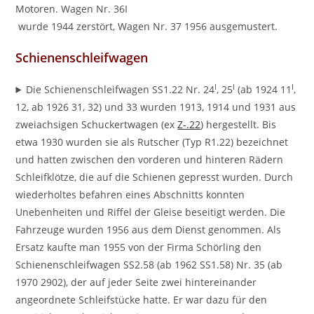
Motoren. Wagen Nr. 36I
wurde 1944 zerstört, Wagen Nr. 37 1956 ausgemustert.
Schienenschleifwagen
I
I
I
Die Schienenschleifwagen SS1.22 Nr. 24
, 25
(ab 1924 11
,
12, ab 1926 31, 32) und 33 wurden 1913, 1914 und 1931 aus
zweiachsigen Schuckertwagen (ex
Z-.22
) hergestellt. Bis
etwa 1930 wurden sie als Rutscher (Typ R1.22) bezeichnet
und hatten zwischen den vorderen und hinteren Rädern
Schleifklötze, die auf die Schienen gepresst wurden. Durch
wiederholtes befahren eines Abschnitts konnten
Unebenheiten und Riffel der Gleise beseitigt werden. Die
Fahrzeuge wurden 1956 aus dem Dienst genommen. Als
Ersatz kaufte man 1955 von der Firma Schörling den
Schienenschleifwagen SS2.58 (ab 1962 SS1.58) Nr. 35 (ab
1970 2902), der auf jeder Seite zwei hintereinander
angeordnete Schleifstücke hatte. Er war dazu für den