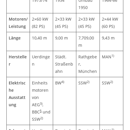
1973/74
1934
Umbau
1964-66
1950
Motoren/
2×60 kW
2×33 kW
2×33 kW
2×44 kW
Leistung
(82 PS)
(45 PS)
(45 PS)
(60 PS)
Länge
10,40 m
9,00 m
7,709,00
9,43 m
m
1)
Herstelle
Uerdinge
Städt.
Rathgebe
MAN
r
n
Straßenb
r,
ahn
München
4)
2)
2)
Elektrisc
Einheits
BW
SSW
SSW
he
motoren
Ausstatt
von
3)
ung
AEG
,
5
BBC
und
2)
SSW
1)