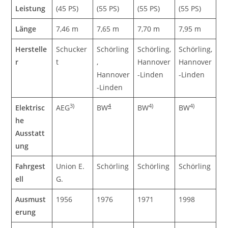
Leistung
(45 PS)
(55 PS)
(55 PS)
(55 PS)
Länge
7,46 m
7,65 m
7,70 m
7,95 m
Herstelle
Schucker
Schörling
Schörling,
Schörling,
r
t
,
Hannover
Hannover
Hannover
-Linden
-Linden
-Linden
3)
4
4)
4)
Elektrisc
AEG
BW
BW
BW
he
Ausstatt
ung
Fahrgest
Union E.
Schörling
Schörling
Schörling
ell
G.
Ausmust
1956
1976
1971
1998
erung