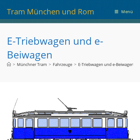
Zum
Tram München und Rom
Inhalt
Menü
springen
E-Triebwagen und e-
Beiwagen
>
Münchner Tram
>
Fahrzeuge
>
E-Triebwagen und e-Beiwagen