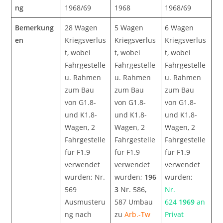
ng
1968/69
1968
1968/69
Bemerkung
28 Wagen
5 Wagen
6 Wagen
en
Kriegsverlus
Kriegsverlus
Kriegsverlus
t, wobei
t, wobei
t, wobei
Fahrgestelle
Fahrgestelle
Fahrgestelle
u. Rahmen
u. Rahmen
u. Rahmen
zum Bau
zum Bau
zum Bau
von G1.8-
von G1.8-
von G1.8-
und K1.8-
und K1.8-
und K1.8-
Wagen, 2
Wagen, 2
Wagen, 2
Fahrgestelle
Fahrgestelle
Fahrgestelle
für F1.9
für F1.9
für F1.9
verwendet
verwendet
verwendet
wurden; Nr.
wurden;
196
wurden;
569
3
Nr. 586,
Nr.
Ausmusteru
587 Umbau
624
1969
an
ng nach
zu
Arb.-Tw
Privat