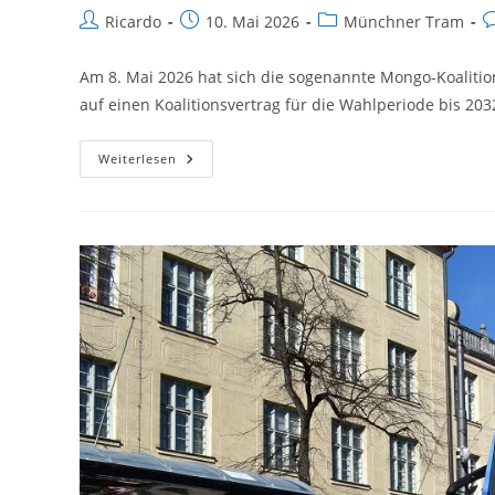
Beitrags-
Beitrag
Beitrags-
B
Ricardo
10. Mai 2026
Münchner Tram
Autor:
veröffentlicht:
Kategorie:
K
Am 8. Mai 2026 hat sich die sogenannte Mongo-Koalitio
auf einen Koalitionsvertrag für die Wahlperiode bis 203
München:
Weiterlesen
Was
Plant
Die
Neue
Stadtregierung?