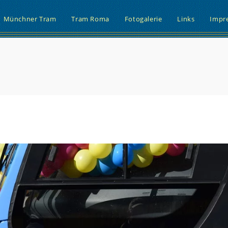
Münchner Tram
Tram Roma
Fotogalerie
Links
Impr