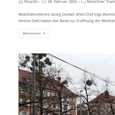
Beitrags-
Beitrag
Beitrags-
Ricardo
28. Februar 2026
Münchner Tram
Autor:
veröffentlicht:
Kategorie:
Mobilitätsreferent Georg Dunkel, MVG-Chef Ingo Wortm
Verena Dietl haben das Band zur Eröffnung der Westta
München:
Weiterlesen
Mit
Der
Tram
14
Startet
Die
Westtangente