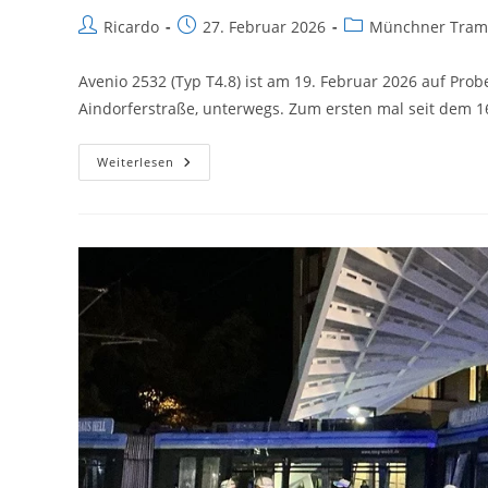
Beitrags-
Beitrag
Beitrags-
Ricardo
27. Februar 2026
Münchner Tram
Autor:
veröffentlicht:
Kategorie:
Avenio 2532 (Typ T4.8) ist am 19. Februar 2026 auf Prob
Aindorferstraße, unterwegs. Zum ersten mal seit dem 1
München:
Weiterlesen
Erster
Abschnitt
Der
Westtangente
Wird
Am
28.
Februar
2026
Eröffnet