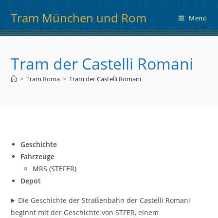
Zum
Tram München und Rom
Inhalt
Menü
springen
Tram der Castelli Romani
>
Tram Roma
>
Tram der Castelli Romani
Geschichte
Fahrzeuge
MRS (STEFER)
Depot
Die Geschichte der Straßenbahn der Castelli Romani
beginnt mit der Geschichte von STFER, einem