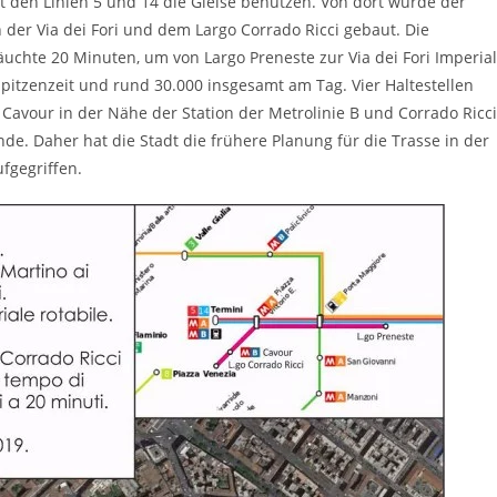
t den Linien 5 und 14 die Gleise benutzen. Von dort würde der
 der Via dei Fori und dem Largo Corrado Ricci gebaut. Die
hte 20 Minuten, um von Largo Preneste zur Via dei Fori Imperial
Spitzenzeit und rund 30.000 insgesamt am Tag. Vier Haltestellen
a Cavour in der Nähe der Station der Metrolinie B und Corrado Ricci
nde. Daher hat die Stadt die frühere Planung für die Trasse in der
ufgegriffen.