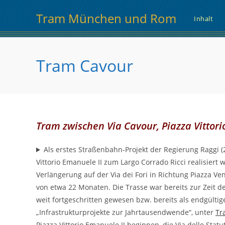
Zum
Tram München und Rom
Inhalt
Inhalt
springen
Tram Cavour
Tram zwischen Via Cavour, Piazza Vittori
Als erstes Straßenbahn-Projekt der Regierung Raggi (2
Vittorio Emanuele II zum Largo Corrado Ricci realisiert
Verlängerung auf der Via dei Fori in Richtung Piazza Vene
von etwa 22 Monaten. Die Trasse war bereits zur Zeit d
weit fortgeschritten gewesen bzw. bereits als endgültig
„Infrastrukturprojekte zur Jahrtausendwende“, unter
Tr
Piazza Vittorio Emanuele II beginnen, die Via dello Sta