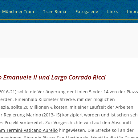
Münchner Tram
Tram Roma
Fotogalerie
Links
Impr
o Emanuele II und Largo Corrado Ricci
016-21) sollte die Verlängerung der Linien 5 oder 14 von der Piazz
 werden. Eineinhalb Kilometer Strecke, mit der möglichen
zia, sollte 20 Millionen € kosten, mit einer Laufzeit der Arbeiten
er Regierung Marino (2013-15) konzipiert worden und ist schon seh
es Projekt vorbereitet. Zur Vorgeschichte wird auf den Abschnitt
am Termini-Vaticano-Aurelio
hingewiesen. Die Strecke soll an der
tuto nehmen, über die Piazza San Martino dei Monti in die Via Cavou