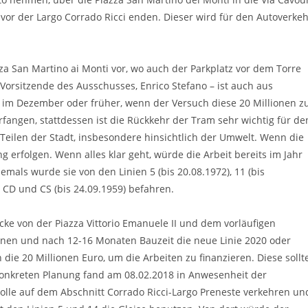
or der Largo Corrado Ricci enden. Dieser wird für den Autoverkeh
za San Martino ai Monti vor, wo auch der Parkplatz vor dem Torre
 Vorsitzende des Ausschusses, Enrico Stefano – ist auch aus
lt im Dezember oder früher, wenn der Versuch diese 20 Millionen z
erfangen, stattdessen ist die Rückkehr der Tram sehr wichtig für de
 Teilen der Stadt, insbesondere hinsichtlich der Umwelt. Wenn die
 erfolgen. Wenn alles klar geht, würde die Arbeit bereits im Jahr
emals wurde sie von den Linien 5 (bis 20.08.1972), 11 (bis
n CD und CS (bis 24.09.1959) befahren.
ecke von der Piazza Vittorio Emanuele II und dem vorläufigen
nnen und nach 12-16 Monaten Bauzeit die neue Linie 2020 oder
 die 20 Millionen Euro, um die Arbeiten zu finanzieren. Diese sollt
konkreten Planung fand am 08.02.2018 in Anwesenheit der
 solle auf dem Abschnitt Corrado Ricci-Largo Preneste verkehren un