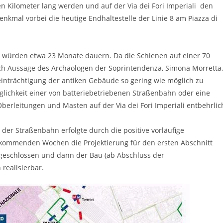
 Kilometer lang werden und auf der Via dei Fori Imperiali den
kmal vorbei die heutige Endhaltestelle der Linie 8 am Piazza di
d würden etwa 23 Monate dauern. Da die Schienen auf einer 70
ach Aussage des Archäologen der Soprintendenza, Simona Morretta,
einträchtigung der antiken Gebäude so gering wie möglich zu
öglichkeit einer von batteriebetriebenen Straßenbahn oder eine
rleitungen und Masten auf der Via dei Fori Imperiali entbehrlic
g der Straßenbahn erfolgte durch die positive vorläufige
 kommenden Wochen die Projektierung für den ersten Abschnitt
 abgeschlossen und dann der Bau (ab Abschluss der
 realisierbar.