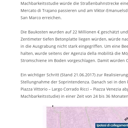
Machbarkeitsstudie würde die Straßenbahnstrecke einen
Mercato di Trajano passieren und am Viktor-Emanuelsden
San Marco erreichen.
Die Baukosten wurden auf 22 Millionen € geschätzt un
Zentimeter tiefen Betonplatte liegen würden, würde n
in die Ausgrabung nicht stark eingegriffen. Um eine Be
halten, wurde seitens der Agenzia della mobilità die M
Stromschiene im Boden vorgeschlagen. Damit würden Obe
Ein wichtiger Schritt (Stand 21.06.2017) zur Realisierun
Stellungnahme der Soprintendenza. Danach sei in den
Piazza Vittorio – Largo Corrado Ricci – Piazza Venezia
Machbarkeitsstudie) in einer Zeit von 24 bis 36 Monaten