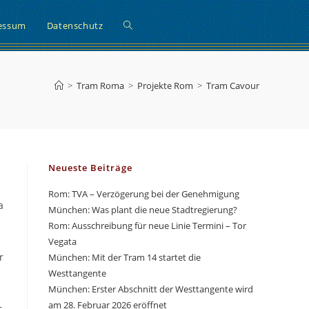
Website-
essum
Datenschutz
Suche
>
Tram Roma
>
Projekte Rom
>
Tram Cavour
umschalten
Neueste Beiträge
Rom: TVA – Verzögerung bei der Genehmigung
a
München: Was plant die neue Stadtregierung?
Rom: Ausschreibung für neue Linie Termini – Tor
Vegata
r
München: Mit der Tram 14 startet die
Westtangente
München: Erster Abschnitt der Westtangente wird
am 28. Februar 2026 eröffnet
r